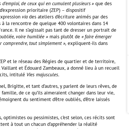
s d’emploi, de ceux qui en cumulent plusieurs »
que des
d’expression prioritaire (ZEP) – dispositif
expression
via
des ateliers d’écriture animés par des
és à la rencontre de quelque 400 volontaires dans 14
France. Il ne s’agissait pas tant de dresser un portrait de
oubliée, voire humiliée »
mais plutôt de
« faire émerger
r comprendre, tout simplement »,
expliquent-ils dans
ZEP et le réseau des Régies de quartier et de territoire,
 Vaillant et Édouard Zambeaux, a donné lieu à un recueil
its, intitulé
Vies majuscules
.
, Brigitte, et tant d’autres, y parlent de leurs rêves, de
ur famille, de ce qu’ils aimeraient changer dans leur vie,
émoignent du sentiment d’être oubliés, d’être laissés
s, optimistes ou pessimistes, c’est selon, ces récits sont
ttent à tout un chacun d’appréhender la réalité