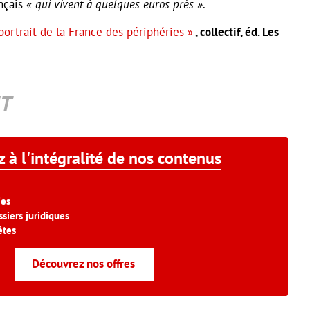
nçais
« qui vivent à quelques euros près »
.
portrait de la France des périphéries »
, collectif, éd. Les
T
 à l'intégralité de nos contenus
ies
siers juridiques
êtes
Découvrez nos offres