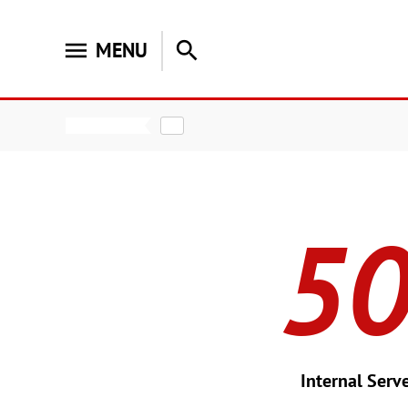
menu
search
MENU
5
Internal Serve