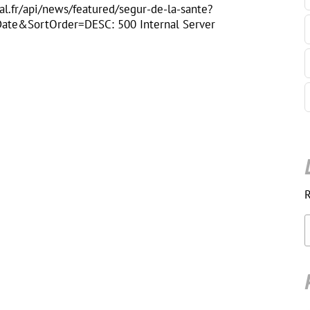
al.fr/api/news/featured/segur-de-la-sante?
te&SortOrder=DESC: 500 Internal Server
R