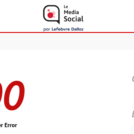
00
r Error