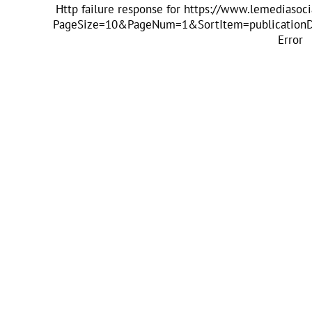
Http failure response for https://www.lemediasoci
PageSize=10&PageNum=1&SortItem=publicationDa
Error