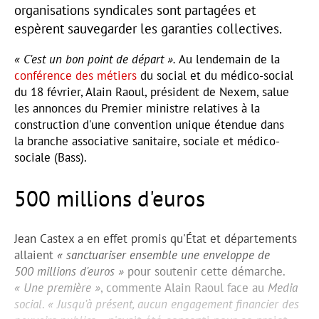
organisations syndicales sont partagées et
espèrent sauvegarder les garanties collectives.
« C'est un bon point de départ ».
Au lendemain de la
conférence des métiers
du social et du médico-social
du 18 février, Alain Raoul, président de Nexem, salue
les annonces du Premier ministre relatives à la
construction d'une convention unique étendue dans
la branche associative sanitaire, sociale et médico-
sociale (Bass).
500 millions d'euros
Jean Castex a en effet promis qu'État et départements
allaient
« sanctuariser ensemble une enveloppe de
500 millions d'euros »
pour soutenir cette démarche.
« Une première »
, commente Alain Raoul face au
Media
social
.
« Jusqu'à présent, aucun engagement financier des