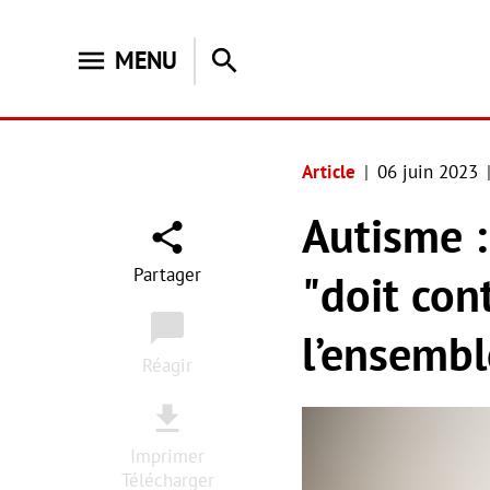
menu
search
MENU
Article
06 juin 2023
Autisme :
Partager
"doit con
l’ensemb
Réagir
Imprimer
Télécharger