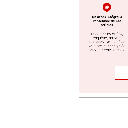
Un accès intégral à
l’ensemble de nos
articles
Infographies, vidéos,
enquêtes, dossiers
juridiques: l’actualité de
votre secteur décryptée
sous différents formats.