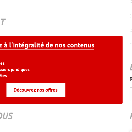
T
 à l'intégralité de nos contenus
ies
siers juridiques
êtes
R
Découvrez nos offres
OUS