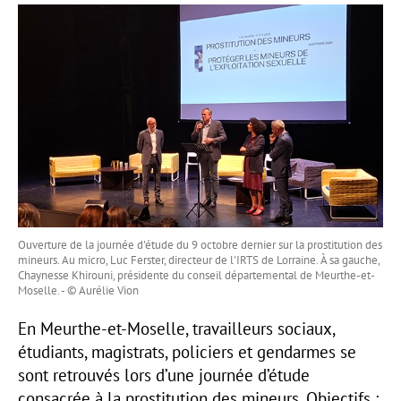
Ouverture de la journée d'étude du 9 octobre dernier sur la prostitution des
mineurs. Au micro, Luc Ferster, directeur de l'IRTS de Lorraine. À sa gauche,
Chaynesse Khirouni, présidente du conseil départemental de Meurthe-et-
Moselle. - © Aurélie Vion
En Meurthe-et-Moselle, travailleurs sociaux,
étudiants, magistrats, policiers et gendarmes se
sont retrouvés lors d’une journée d’étude
consacrée à la prostitution des mineurs. Objectifs :