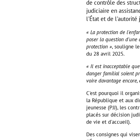
de contrôle des struc
judiciaire en assista
l'État et de l'autorit
« La protection de l'enfa
poser la question d'une 
protection »
, souligne l
du 28 avril 2025.
« Il est inacceptable qu
danger familial soient p
voire davantage encore,
C'est pourquoi il orga
la République et aux di
jeunesse (PJJ), les con
placés sur décision judi
de vie et d'accueil).
Des consignes qui vise