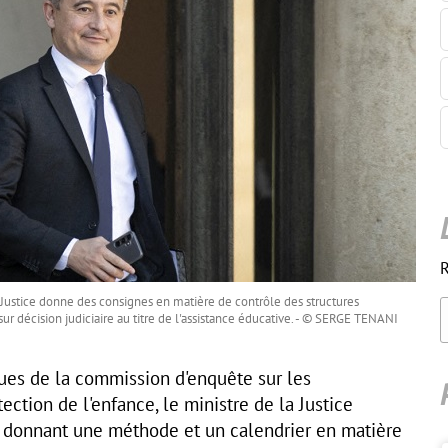
R
a Justice donne des consignes en matière de contrôle des structures
ur décision judiciaire au titre de l'assistance éducative. - © SERGE TENANI
ques de la commission d'enquête sur les
tion de l'enfance, le ministre de la Justice
re donnant une méthode et un calendrier en matière