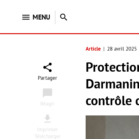
menu
search
MENU
Article
28 avril 2025
Protectio
Partager
Darmanin
contrôle 
Réagir
Imprimer
Télécharger