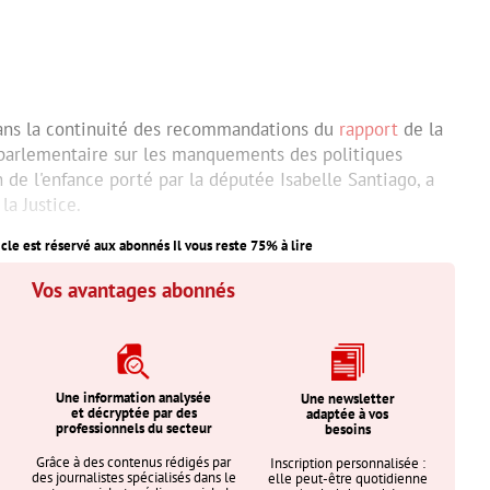
 dans la continuité des recommandations du
rapport
de la
parlementaire sur les manquements des politiques
 de l'enfance porté par la députée Isabelle Santiago, a
la Justice.
icle est réservé aux abonnés Il vous reste
75
% à lire
Vos avantages abonnés
Une information analysée
Une newsletter
et décryptée par des
adaptée à vos
professionnels du secteur
besoins
Grâce à des contenus rédigés par
Inscription personnalisée :
des journalistes spécialisés dans le
elle peut-être quotidienne