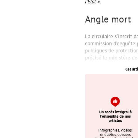
l'État ».
Angle mort
La circulaire s'inscrit
commission d'enquête 
publiques de protection
précisé le ministère de 
Cet art
Un accès intégral à
l’ensemble de nos
articles
Infographies, vidéos,
enquêtes, dossiers