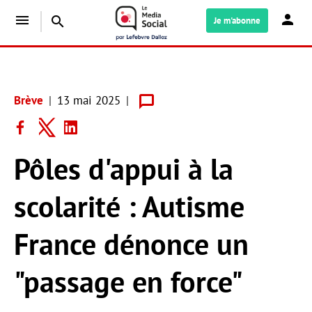
menu
search
Je m'abonne
Brève
13 mai 2025
Pôles d'appui à la
scolarité : Autisme
France dénonce un
"passage en force"