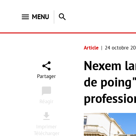
menu
search
MENU
Article
24 octobre 2
Nexem la
Partager
de poing"
professio
Réagir
Imprimer
Télécharger