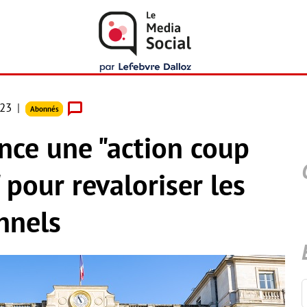
023
Abonnés
nce une "action coup
 pour revaloriser les
nnels