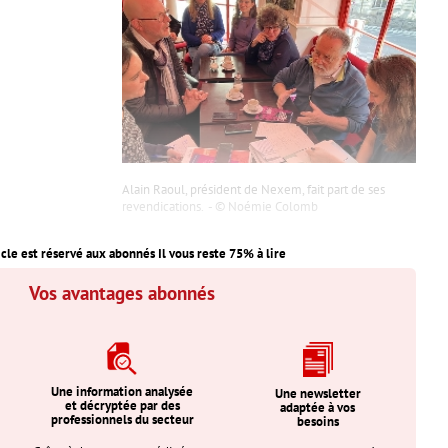
Alain Raoul, président de Nexem, fait part de ses
revendications.
Noémie Colomb
icle est réservé aux abonnés Il vous reste
75
% à lire
Vos avantages abonnés
Une information analysée
Une newsletter
et décryptée par des
adaptée à vos
professionnels du secteur
besoins